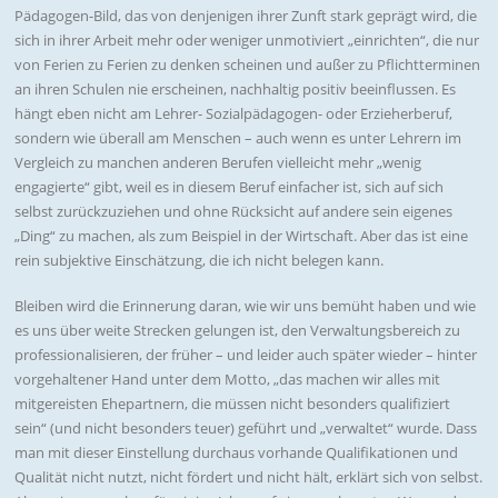
Pädagogen-Bild, das von denjenigen ihrer Zunft stark geprägt wird, die
sich in ihrer Arbeit mehr oder weniger unmotiviert „einrichten“, die nur
von Ferien zu Ferien zu denken scheinen und außer zu Pflichtterminen
an ihren Schulen nie erscheinen, nachhaltig positiv beeinflussen. Es
hängt eben nicht am Lehrer- Sozialpädagogen- oder Erzieherberuf,
sondern wie überall am Menschen – auch wenn es unter Lehrern im
Vergleich zu manchen anderen Berufen vielleicht mehr „wenig
engagierte“ gibt, weil es in diesem Beruf einfacher ist, sich auf sich
selbst zurückzuziehen und ohne Rücksicht auf andere sein eigenes
„Ding“ zu machen, als zum Beispiel in der Wirtschaft. Aber das ist eine
rein subjektive Einschätzung, die ich nicht belegen kann.
Bleiben wird die Erinnerung daran, wie wir uns bemüht haben und wie
es uns über weite Strecken gelungen ist, den Verwaltungsbereich zu
professionalisieren, der früher – und leider auch später wieder – hinter
vorgehaltener Hand unter dem Motto, „das machen wir alles mit
mitgereisten Ehepartnern, die müssen nicht besonders qualifiziert
sein“ (und nicht besonders teuer) geführt und „verwaltet“ wurde. Dass
man mit dieser Einstellung durchaus vorhande Qualifikationen und
Qualität nicht nutzt, nicht fördert und nicht hält, erklärt sich von selbst.