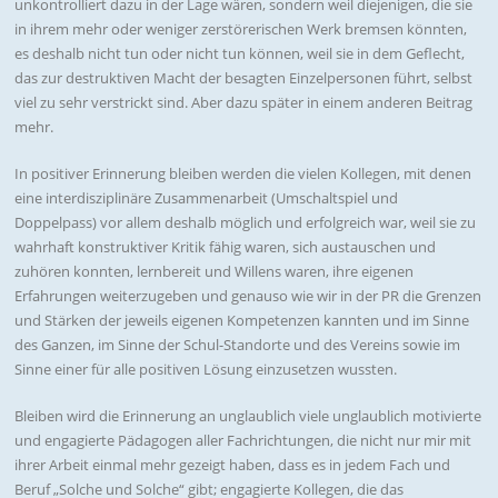
unkontrolliert dazu in der Lage wären, sondern weil diejenigen, die sie
in ihrem mehr oder weniger zerstörerischen Werk bremsen könnten,
es deshalb nicht tun oder nicht tun können, weil sie in dem Geflecht,
das zur destruktiven Macht der besagten Einzelpersonen führt, selbst
viel zu sehr verstrickt sind. Aber dazu später in einem anderen Beitrag
mehr.
In positiver Erinnerung bleiben werden die vielen Kollegen, mit denen
eine interdisziplinäre Zusammenarbeit (Umschaltspiel und
Doppelpass) vor allem deshalb möglich und erfolgreich war, weil sie zu
wahrhaft konstruktiver Kritik fähig waren, sich austauschen und
zuhören konnten, lernbereit und Willens waren, ihre eigenen
Erfahrungen weiterzugeben und genauso wie wir in der PR die Grenzen
und Stärken der jeweils eigenen Kompetenzen kannten und im Sinne
des Ganzen, im Sinne der Schul-Standorte und des Vereins sowie im
Sinne einer für alle positiven Lösung einzusetzen wussten.
Bleiben wird die Erinnerung an unglaublich viele unglaublich motivierte
und engagierte Pädagogen aller Fachrichtungen, die nicht nur mir mit
ihrer Arbeit einmal mehr gezeigt haben, dass es in jedem Fach und
Beruf „Solche und Solche“ gibt; engagierte Kollegen, die das