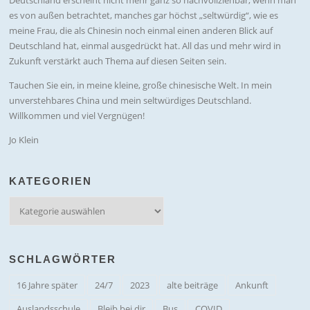
Deutschland erscheint nicht mehr ganz so nachvollziehbar, wenn man
es von außen betrachtet, manches gar höchst „seltwürdig“, wie es
meine Frau, die als Chinesin noch einmal einen anderen Blick auf
Deutschland hat, einmal ausgedrückt hat. All das und mehr wird in
Zukunft verstärkt auch Thema auf diesen Seiten sein.
Tauchen Sie ein, in meine kleine, große chinesische Welt. In mein
unverstehbares China und mein seltwürdiges Deutschland.
Willkommen und viel Vergnügen!
Jo Klein
KATEGORIEN
Kategorien
SCHLAGWÖRTER
16 Jahre später
24/7
2023
alte beiträge
Ankunft
Auslandsschule
Bleib bei dir
Bus
COVID