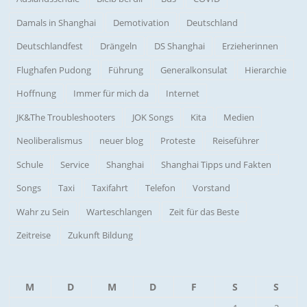
Damals in Shanghai
Demotivation
Deutschland
Deutschlandfest
Drängeln
DS Shanghai
Erzieherinnen
Flughafen Pudong
Führung
Generalkonsulat
Hierarchie
Hoffnung
Immer für mich da
Internet
JK&The Troubleshooters
JOK Songs
Kita
Medien
Neoliberalismus
neuer blog
Proteste
Reiseführer
Schule
Service
Shanghai
Shanghai Tipps und Fakten
Songs
Taxi
Taxifahrt
Telefon
Vorstand
Wahr zu Sein
Warteschlangen
Zeit für das Beste
Zeitreise
Zukunft Bildung
M
D
M
D
F
S
S