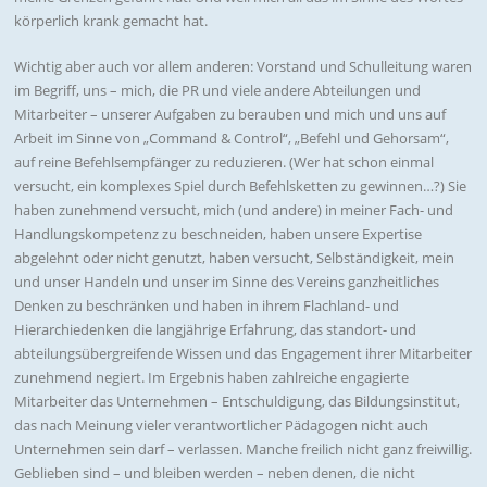
körperlich krank gemacht hat.
Wichtig aber auch vor allem anderen: Vorstand und Schulleitung waren
im Begriff, uns – mich, die PR und viele andere Abteilungen und
Mitarbeiter – unserer Aufgaben zu berauben und mich und uns auf
Arbeit im Sinne von „Command & Control“, „Befehl und Gehorsam“,
auf reine Befehlsempfänger zu reduzieren. (Wer hat schon einmal
versucht, ein komplexes Spiel durch Befehlsketten zu gewinnen…?) Sie
haben zunehmend versucht, mich (und andere) in meiner Fach- und
Handlungskompetenz zu beschneiden, haben unsere Expertise
abgelehnt oder nicht genutzt, haben versucht, Selbständigkeit, mein
und unser Handeln und unser im Sinne des Vereins ganzheitliches
Denken zu beschränken und haben in ihrem Flachland- und
Hierarchiedenken die langjährige Erfahrung, das standort- und
abteilungsübergreifende Wissen und das Engagement ihrer Mitarbeiter
zunehmend negiert. Im Ergebnis haben zahlreiche engagierte
Mitarbeiter das Unternehmen – Entschuldigung, das Bildungsinstitut,
das nach Meinung vieler verantwortlicher Pädagogen nicht auch
Unternehmen sein darf – verlassen. Manche freilich nicht ganz freiwillig.
Geblieben sind – und bleiben werden – neben denen, die nicht