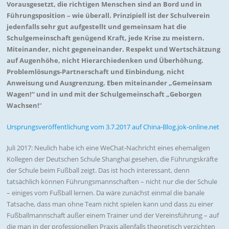
Vorausgesetzt, die richtigen Menschen sind an Bord und in
Führungsposition – wie überall. Prinzipiell ist der Schulverein
jedenfalls sehr gut aufgestellt und gemeinsam hat die
Schulgemeinschaft genügend Kraft, jede Krise zu meistern.
Miteinander, nicht gegeneinander. Respekt und Wertschätzung
auf Augenhöhe, nicht Hierarchiedenken und Überhöhung.
Problemlösungs-Partnerschaft und Einbindung, nicht
Anweisung und Ausgrenzung. Eben miteinander „Gemeinsam
Wagen!“ und in und mit der Schulgemeinschaft „Geborgen
Wachsen!
“
Ursprungsveröffentlichung vom 3.7.2017 auf China-Blog.jok-online.net
Juli 2017: Neulich habe ich eine WeChat-Nachricht eines ehemaligen
Kollegen der Deutschen Schule Shanghai gesehen, die Führungskräfte
der Schule beim Fußball zeigt. Das ist hoch interessant, denn
tatsächlich können Führungsmannschaften – nicht nur die der Schule
– einiges vom Fußball lernen. Da wäre zunächst einmal die banale
Tatsache, dass man ohne Team nicht spielen kann und dass zu einer
Fußballmannschaft außer einem Trainer und der Vereinsführung – auf
die man in der professionellen Praxis allenfalls theoretisch verzichten