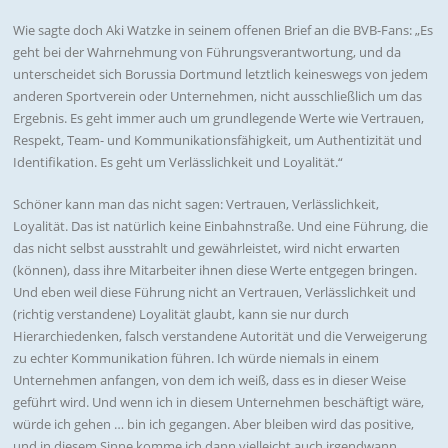
Wie sagte doch Aki Watzke in seinem offenen Brief an die BVB-Fans: „Es
geht bei der Wahrnehmung von Führungsverantwortung, und da
unterscheidet sich Borussia Dortmund letztlich keineswegs von jedem
anderen Sportverein oder Unternehmen, nicht ausschließlich um das
Ergebnis. Es geht immer auch um grundlegende Werte wie Vertrauen,
Respekt, Team- und Kommunikationsfähigkeit, um Authentizität und
Identifikation. Es geht um Verlässlichkeit und Loyalität.“
Schöner kann man das nicht sagen: Vertrauen, Verlässlichkeit,
Loyalität. Das ist natürlich keine Einbahnstraße. Und eine Führung, die
das nicht selbst ausstrahlt und gewährleistet, wird nicht erwarten
(können), dass ihre Mitarbeiter ihnen diese Werte entgegen bringen.
Und eben weil diese Führung nicht an Vertrauen, Verlässlichkeit und
(richtig verstandene) Loyalität glaubt, kann sie nur durch
Hierarchiedenken, falsch verstandene Autorität und die Verweigerung
zu echter Kommunikation führen. Ich würde niemals in einem
Unternehmen anfangen, von dem ich weiß, dass es in dieser Weise
geführt wird. Und wenn ich in diesem Unternehmen beschäftigt wäre,
würde ich gehen … bin ich gegangen. Aber bleiben wird das positive,
und in diesem Sinne komme ich dann vielleicht auch irgendwann