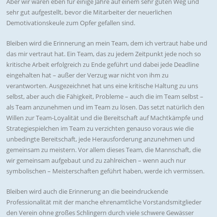
Aber wir waren eben für einige Jahre auf einem sehr guten Weg und
sehr gut aufgestellt, bevor die Mitarbeiter der neuerlichen
Demotivationskeule zum Opfer gefallen sind.
Bleiben wird die Erinnerung an mein Team, dem ich vertraut habe und
das mir vertraut hat. Ein Team, das zu jedem Zeitpunkt jede noch so
kritische Arbeit erfolgreich zu Ende geführt und dabei jede Deadline
eingehalten hat – außer der Verzug war nicht von ihm zu
verantworten. Ausgezeichnet hat uns eine kritische Haltung zu uns
selbst, aber auch die Fähigkeit, Probleme – auch die im Team selbst –
als Team anzunehmen und im Team zu lösen. Das setzt natürlich den
Willen zur Team-Loyalität und die Bereitschaft auf Machtkämpfe und
Strategiespielchen im Team zu verzichten genauso voraus wie die
unbedingte Bereitschaft, jede Herausforderung anzunehmen und
gemeinsam zu meistern. Vor allem dieses Team, die Mannschaft, die
wir gemeinsam aufgebaut und zu zahlreichen – wenn auch nur
symbolischen – Meisterschaften geführt haben, werde ich vermissen.
Bleiben wird auch die Erinnerung an die beeindruckende
Professionalität mit der manche ehrenamtliche Vorstandsmitglieder
den Verein ohne großes Schlingern durch viele schwere Gewässer