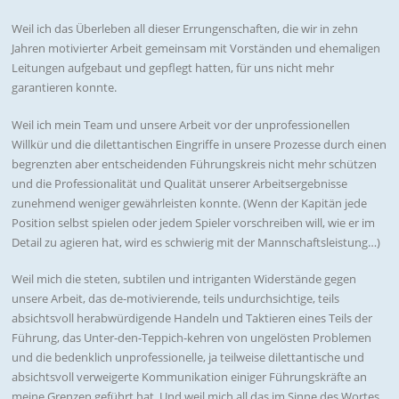
Weil ich das Überleben all dieser Errungenschaften, die wir in zehn
Jahren motivierter Arbeit gemeinsam mit Vorständen und ehemaligen
Leitungen aufgebaut und gepflegt hatten, für uns nicht mehr
garantieren konnte.
Weil ich mein Team und unsere Arbeit vor der unprofessionellen
Willkür und die dilettantischen Eingriffe in unsere Prozesse durch einen
begrenzten aber entscheidenden Führungskreis nicht mehr schützen
und die Professionalität und Qualität unserer Arbeitsergebnisse
zunehmend weniger gewährleisten konnte. (Wenn der Kapitän jede
Position selbst spielen oder jedem Spieler vorschreiben will, wie er im
Detail zu agieren hat, wird es schwierig mit der Mannschaftsleistung…)
Weil mich die steten, subtilen und intriganten Widerstände gegen
unsere Arbeit, das de-motivierende, teils undurchsichtige, teils
absichtsvoll herabwürdigende Handeln und Taktieren eines Teils der
Führung, das Unter-den-Teppich-kehren von ungelösten Problemen
und die bedenklich unprofessionelle, ja teilweise dilettantische und
absichtsvoll verweigerte Kommunikation einiger Führungskräfte an
meine Grenzen geführt hat. Und weil mich all das im Sinne des Wortes