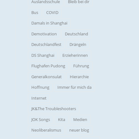
Auslandsschule
Bleib bei dir
Bus
COVID
Damals in Shanghai
Demotivation
Deutschland
Deutschlandfest
Drängeln
DS Shanghai
Erzieherinnen
Flughafen Pudong
Führung
Generalkonsulat
Hierarchie
Hoffnung
Immer für mich da
Internet
JK&The Troubleshooters
JOK Songs
Kita
Medien
Neoliberalismus
neuer blog