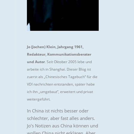
Jo (Jochen) Klein, Jahrgang 1961,
Redakteur, Kommunikationsberater
und Autor
. Seit Oktober 2005 lebe und
arbeite ich in Shanghai. Dieser Blog ist
zuerst als „Chinesisches Tagebuch“ für die
VDI nachrichten entstanden, später habe
ich ihn „umgebaut“, erweitert und privat
weitergeführt.
In China ist nichts besser oder
schlechter, aber fast alles anders.
Jo’s Notizen aus China können und
wollen China nicht erklären. Aber