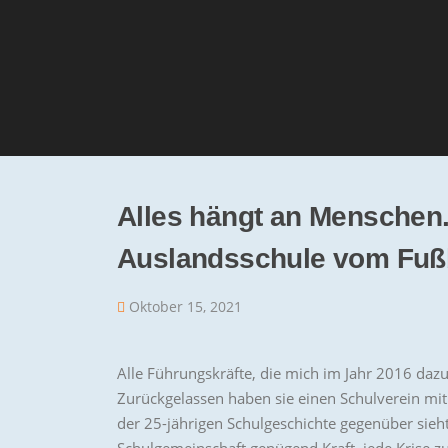
Alles hängt an Menschen
Auslandsschule vom Fußb
Oktober 15, 2021
Alle Führungskräfte, die mich im Jahr 2016 dazu
Zurückgelassen haben sie einen Schulverein mit
der 25-jährigen Schulgeschichte gegenüber sieh
Schulgemeinschaft genügend Kraft, jede Krise 