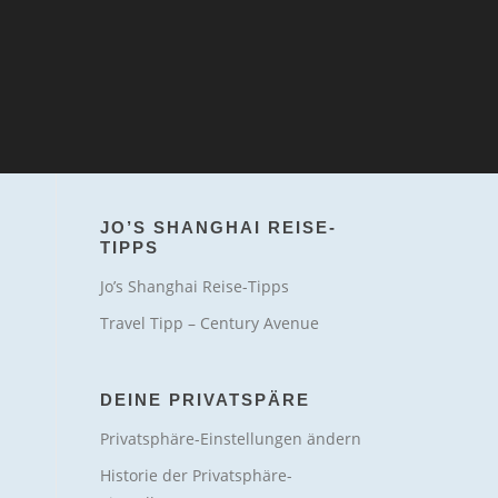
JO’S SHANGHAI REISE-
TIPPS
Jo’s Shanghai Reise-Tipps
Travel Tipp – Century Avenue
DEINE PRIVATSPÄRE
Privatsphäre-Einstellungen ändern
Historie der Privatsphäre-