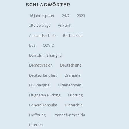
SCHLAGWÖRTER
16 Jahre später
24/7
2023
alte beiträge
Ankunft
Auslandsschule
Bleib bei dir
Bus
COVID
Damals in Shanghai
Demotivation
Deutschland
Deutschlandfest
Drängeln
DS Shanghai
Erzieherinnen
Flughafen Pudong
Führung
Generalkonsulat
Hierarchie
Hoffnung
Immer für mich da
Internet