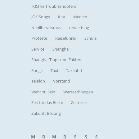
JK&The Troubleshooters
JOK Songs
Kita
Medien
Neoliberalismus
neuer blog
Proteste
Reiseführer
Schule
Service
Shanghai
Shanghai Tipps und Fakten
Songs
Taxi
Taxifahrt
Telefon
Vorstand
Wahr zu Sein
Warteschlangen
Zeit für das Beste
Zeitreise
Zukunft Bildung
M
D
M
D
F
S
S