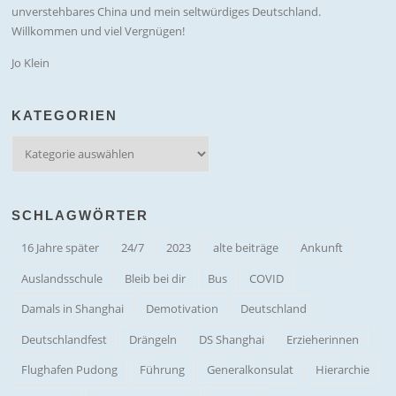
unverstehbares China und mein seltwürdiges Deutschland.
Willkommen und viel Vergnügen!
Jo Klein
KATEGORIEN
Kategorien
SCHLAGWÖRTER
16 Jahre später
24/7
2023
alte beiträge
Ankunft
Auslandsschule
Bleib bei dir
Bus
COVID
Damals in Shanghai
Demotivation
Deutschland
Deutschlandfest
Drängeln
DS Shanghai
Erzieherinnen
Flughafen Pudong
Führung
Generalkonsulat
Hierarchie