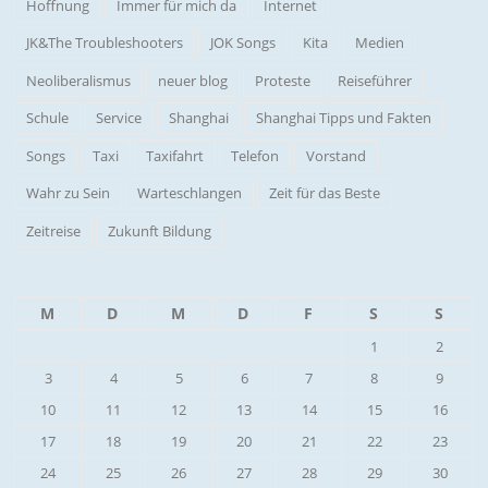
Hoffnung
Immer für mich da
Internet
JK&The Troubleshooters
JOK Songs
Kita
Medien
Neoliberalismus
neuer blog
Proteste
Reiseführer
Schule
Service
Shanghai
Shanghai Tipps und Fakten
Songs
Taxi
Taxifahrt
Telefon
Vorstand
Wahr zu Sein
Warteschlangen
Zeit für das Beste
Zeitreise
Zukunft Bildung
M
D
M
D
F
S
S
1
2
3
4
5
6
7
8
9
10
11
12
13
14
15
16
17
18
19
20
21
22
23
24
25
26
27
28
29
30