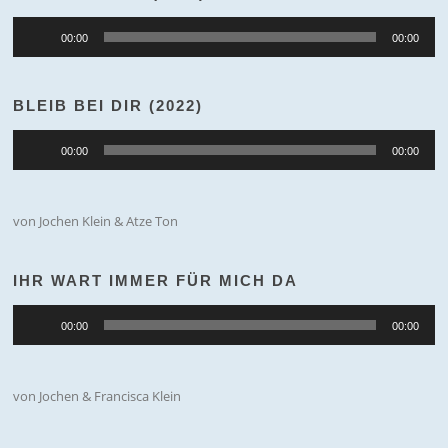
Audio-
00:00
00:00
Player
BLEIB BEI DIR (2022)
Audio-
00:00
00:00
Player
von Jochen Klein & Atze Ton
IHR WART IMMER FÜR MICH DA
Audio-
00:00
00:00
Player
von Jochen & Francisca Klein