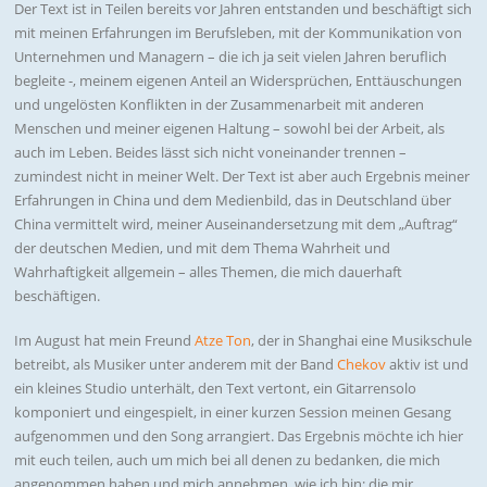
Der Text ist in Teilen bereits vor Jahren entstanden und beschäftigt sich
mit meinen Erfahrungen im Berufsleben, mit der Kommunikation von
Unternehmen und Managern – die ich ja seit vielen Jahren beruflich
begleite -, meinem eigenen Anteil an Widersprüchen, Enttäuschungen
und ungelösten Konflikten in der Zusammenarbeit mit anderen
Menschen und meiner eigenen Haltung – sowohl bei der Arbeit, als
auch im Leben. Beides lässt sich nicht voneinander trennen –
zumindest nicht in meiner Welt. Der Text ist aber auch Ergebnis meiner
Erfahrungen in China und dem Medienbild, das in Deutschland über
China vermittelt wird, meiner Auseinandersetzung mit dem „Auftrag“
der deutschen Medien, und mit dem Thema Wahrheit und
Wahrhaftigkeit allgemein – alles Themen, die mich dauerhaft
beschäftigen.
Im August hat mein Freund
Atze Ton
, der in Shanghai eine Musikschule
betreibt, als Musiker unter anderem mit der Band
Chekov
aktiv ist und
ein kleines Studio unterhält, den Text vertont, ein Gitarrensolo
komponiert und eingespielt, in einer kurzen Session meinen Gesang
aufgenommen und den Song arrangiert. Das Ergebnis möchte ich hier
mit euch teilen, auch um mich bei all denen zu bedanken, die mich
angenommen haben und mich annehmen, wie ich bin; die mir