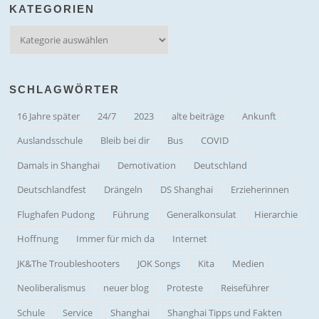
KATEGORIEN
Kategorien
SCHLAGWÖRTER
16 Jahre später
24/7
2023
alte beiträge
Ankunft
Auslandsschule
Bleib bei dir
Bus
COVID
Damals in Shanghai
Demotivation
Deutschland
Deutschlandfest
Drängeln
DS Shanghai
Erzieherinnen
Flughafen Pudong
Führung
Generalkonsulat
Hierarchie
Hoffnung
Immer für mich da
Internet
JK&The Troubleshooters
JOK Songs
Kita
Medien
Neoliberalismus
neuer blog
Proteste
Reiseführer
Schule
Service
Shanghai
Shanghai Tipps und Fakten