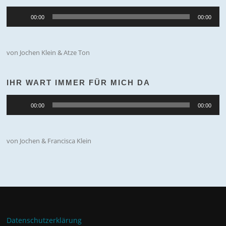
Audio-
00:00
00:00
Player
von Jochen Klein & Atze Ton
IHR WART IMMER FÜR MICH DA
Audio-
00:00
00:00
Player
von Jochen & Francisca Klein
Datenschutzerklärung