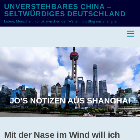
Zum
UNVERSTEHBARES CHINA –
Inhalt
SELTWÜRDIGES DEUTSCHLAND
springen
Leben, Menschen, Politik zwischen den Welten: Jo's Blog aus Shanghai
Menü
JO’S NOTIZEN AUS SHANGHAI
Mit der Nase im Wind will ich