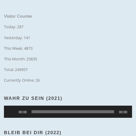
Visitor Counter
Today: 287
Yesterday: 141
This Week: 4873
This Month: 25835
Total: 249957
Currently Online: 26
WAHR ZU SEIN (2021)
Audio-
00:00
00:00
Player
BLEIB BEI DIR (2022)